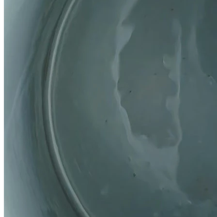
Home
Über uns
Produktionsanlagen
Produkte
Silikontinte
Farbpigment
Siebdruck
Silikonhilfsmittel
Silikonkatalysator
Silikonkleber
Nachrichten
Messe
Beachten
Wissen
Siebdruck mit hoher Dichte