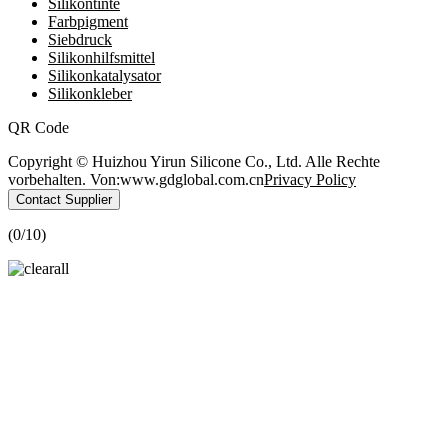
Silikontinte
Farbpigment
Siebdruck
Silikonhilfsmittel
Silikonkatalysator
Silikonkleber
QR Code
Copyright © Huizhou Yirun Silicone Co., Ltd. Alle Rechte
vorbehalten. Von:www.gdglobal.com.cn
Privacy Policy
Contact Supplier
(
0
/10)