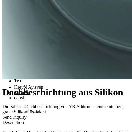
Wärmeübertragung
Drucken mit Silikontinte
Kontaktieren Sie uns
Language
Deutsch
English
日本語
Malti
Indonesia
Português
Svenska
Bai Miaowen
hrvatski
ไทย
Kreyòl Ayisyen
Dachbeschichtung aus Silikon
Latviešu
dansk
Die Silikon-Dachbeschichtung von YR-Silikon ist eine einteilige,
graue Silikonflüssigkeit.
Send Inquiry
Description